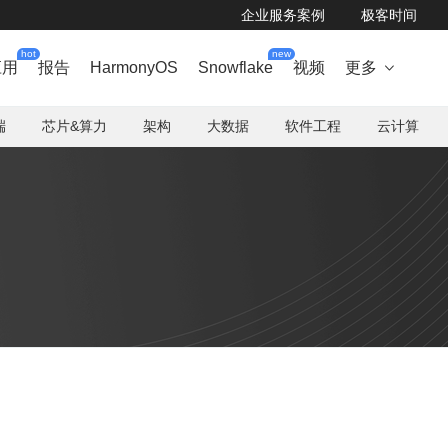
企业服务案例
极客时间
hot
new
应用
报告
HarmonyOS
Snowflake
视频
更多

端
芯片&算力
架构
大数据
软件工程
云计算