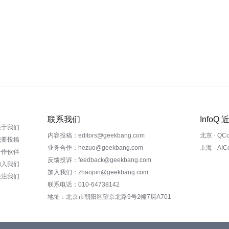
联系我们
InfoQ
关于我们
内容投稿：editors@geekbang.com
北京 · QC
我要投稿
业务合作：hezuo@geekbang.com
上海 · AI
合作伙伴
反馈投诉：feedback@geekbang.com
加入我们
加入我们：zhaopin@geekbang.com
关注我们
联系电话：010-64738142
地址：北京市朝阳区望京北路9号2幢7层A701