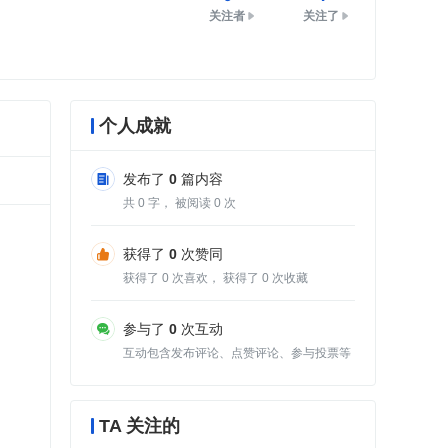
关注者
关注了
个人成就
发布了
0
篇内容
共
0
字， 被阅读
0
次
获得了
0
次赞同
获得了
0
次喜欢， 获得了
0
次收藏
参与了
0
次互动
互动包含发布评论、点赞评论、参与投票等
TA 关注的