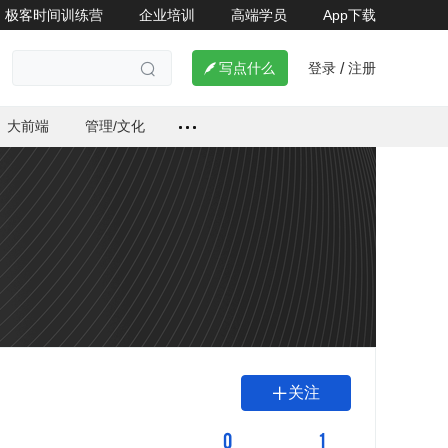
极客时间训练营
企业培训
高端学员
App下载
登录
注册

写点什么
/

大前端
管理/文化
关注

0
1