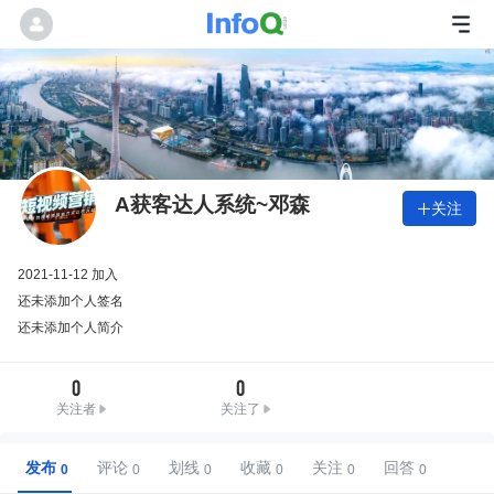
A获客达人系统~邓森
关注

2021-11-12 加入
还未添加个人签名
还未添加个人简介
0
0
关注者
关注了
发布
评论
划线
收藏
关注
回答