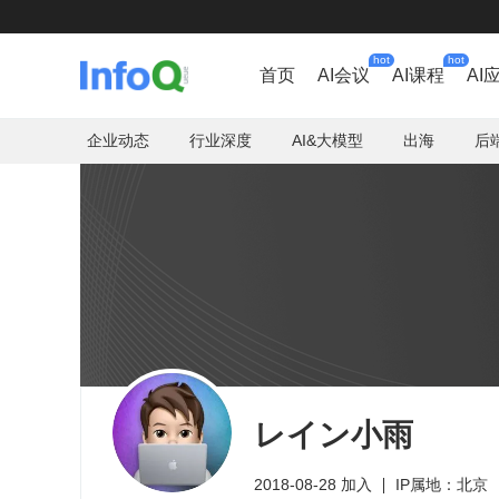
hot
hot
首页
AI会议
AI课程
AI
企业动态
行业深度
AI&大模型
出海
后
レイン小雨
2018-08-28 加入
IP属地：北京