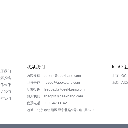
联系我们
InfoQ
关于我们
内容投稿：editors@geekbang.com
北京 · QC
我要投稿
业务合作：hezuo@geekbang.com
上海 · AI
合作伙伴
反馈投诉：feedback@geekbang.com
加入我们
加入我们：zhaopin@geekbang.com
关注我们
联系电话：010-64738142
地址：北京市朝阳区望京北路9号2幢7层A701