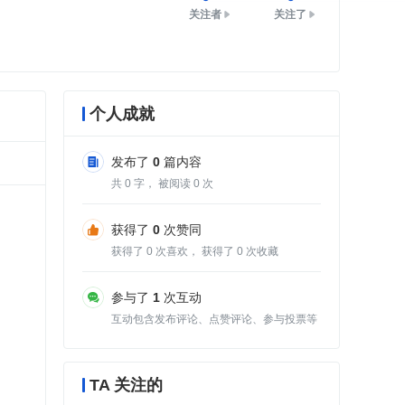
关注者
关注了
个人成就
发布了
0
篇内容
共
0
字， 被阅读
0
次
获得了
0
次赞同
获得了
0
次喜欢， 获得了
0
次收藏
参与了
1
次互动
互动包含发布评论、点赞评论、参与投票等
TA 关注的