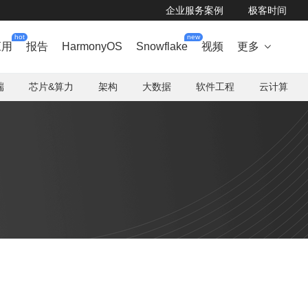
企业服务案例
极客时间
hot
new
应用
报告
HarmonyOS
Snowflake
视频
更多

端
芯片&算力
架构
大数据
软件工程
云计算