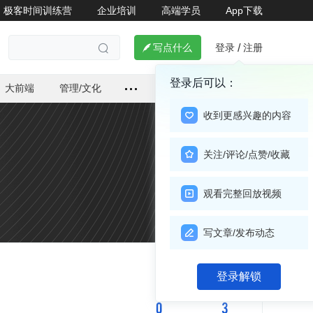
极客时间训练营
企业培训
高端学员
App下载
登录
注册

写点什么
/

登录后可以：
大前端
管理/文化
收到更感兴趣的内容
关注/评论/点赞/收藏
观看完整回放视频
写文章/发布动态
关注

登录解锁
0
3