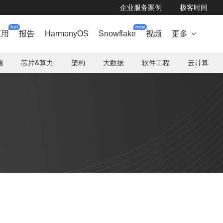
企业服务案例
极客时间
hot
new
应用
报告
HarmonyOS
Snowflake
视频
更多

端
芯片&算力
架构
大数据
软件工程
云计算