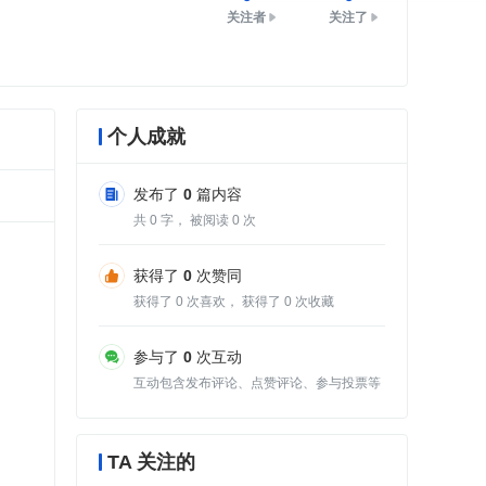
关注者
关注了
个人成就
发布了
0
篇内容
共
0
字， 被阅读
0
次
获得了
0
次赞同
获得了
0
次喜欢， 获得了
0
次收藏
参与了
0
次互动
互动包含发布评论、点赞评论、参与投票等
TA 关注的