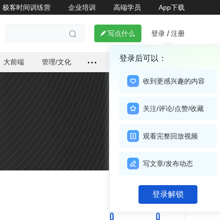
极客时间训练营
企业培训
高端学员
App下载
登录
注册

写点什么
/

登录后可以：
大前端
管理/文化
收到更感兴趣的内容
关注/评论/点赞/收藏
观看完整回放视频
写文章/发布动态
关注

登录解锁
0
0