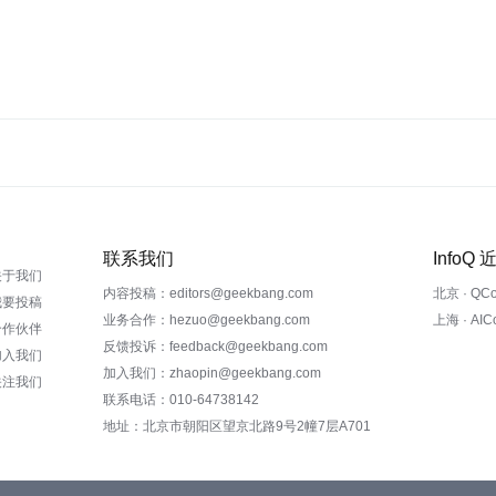
联系我们
InfoQ
关于我们
内容投稿：editors@geekbang.com
北京 · QC
我要投稿
业务合作：hezuo@geekbang.com
上海 · AI
合作伙伴
反馈投诉：feedback@geekbang.com
加入我们
加入我们：zhaopin@geekbang.com
关注我们
联系电话：010-64738142
地址：北京市朝阳区望京北路9号2幢7层A701