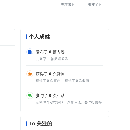
关注者
关注了
个人成就
发布了
0
篇内容
共
0
字， 被阅读
0
次
获得了
0
次赞同
获得了
0
次喜欢， 获得了
0
次收藏
参与了
0
次互动
互动包含发布评论、点赞评论、参与投票等
TA 关注的