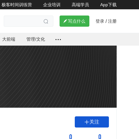
极客时间训练营
企业培训
高端学员
App下载
登录
注册

写点什么
/

大前端
管理/文化
关注

0
0