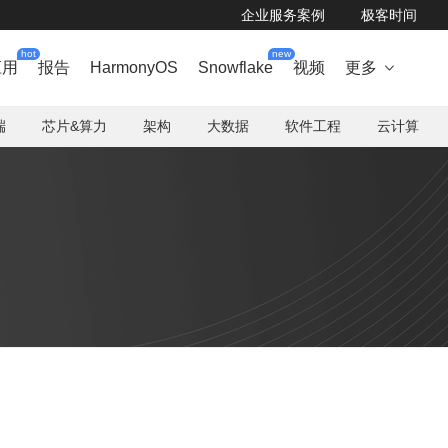
企业服务案例
极客时间
hot
new
应用
报告
HarmonyOS
Snowflake
视频
更多

端
芯片&算力
架构
大数据
软件工程
云计算