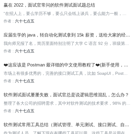
背锅的那一个
赢在 2022，面试官常问的软件测试面试题总结
“在招人上，要么学历不够，要么只会纸上谈兵，要么能力一般，还
狮子大张口....”
作者 :
六十七点五
应届生学的 java，转自动化测试拿到 15k 薪资，送给大家的经验
积分
我向师兄报了名，简历里面特别注明了大学 C 语言 92 分，班级第
二。简历通过的还算顺利，也没有面试，直接就让去了。 进入第一家
作者 :
六十七点五
实习公司，在这里开始了工作的起点。 当时负责的任务主要是 Wind
ows 10 SP1 的多国版本测试任务
❤️这应该是 Postman 最详细的中文使用教程了❤️(新手使用，简
单明了)
市场上有很多优秀的，完善的接口测试工具，比如 SoapUI，Postma
n 等，能 够高效的帮助后端开发人员独立进行接口测试。这里使用 P
作者 :
六十七点五
ostman 接口测试 工具，此处以请求方式为 POST 的 userLogin 登录
接口为例。
软件测试面试屡屡失败，面试官总是说逻辑思维混乱，怎么办？
整理了各大公司的招聘需求，其中对软件测试的技术要求，98% 的岗
位问题是关于以下知识点的。大家可以自己梳理下知识点，多多练习
作者 :
六十七点五
软件测试常用工具总结（测试管理、单元测试、接口测试、自动
化测试、性能测试、负载测试...）
作为测试人员，了解下现在有哪些工具可以用，这些工具是运用在什