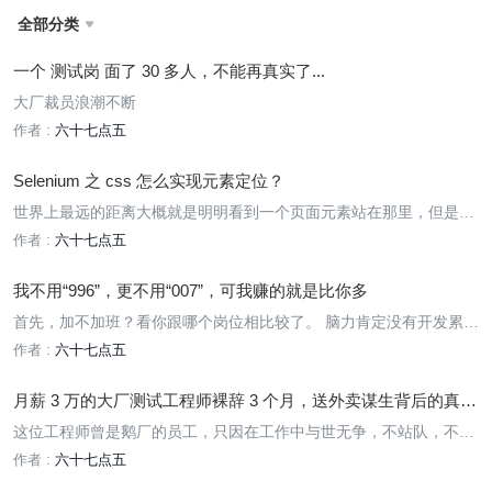
全部分类

一个 测试岗 面了 30 多人，不能再真实了...
大厂裁员浪潮不断
作者 :
六十七点五
Selenium 之 css 怎么实现元素定位？
世界上最远的距离大概就是明明看到一个页面元素站在那里，但是我
却定位不到！！
作者 :
六十七点五
我不用“996”，更不用“007”，可我赚的就是比你多
首先，加不加班？看你跟哪个岗位相比较了。 脑力肯定没有开发累，
体力肯定没有进厂累，但是跟收房租的躺赢包租婆比，肯定要累一点
作者 :
六十七点五
的。
月薪 3 万的大厂测试工程师裸辞 3 个月，送外卖谋生背后的真实
感悟
这位工程师曾是鹅厂的员工，只因在工作中与世无争，不站队，不偏
颇任何人，没有很老道的处理好与领导之间的关系，被领导吐槽“假
作者 :
六十七点五
清高”、“太装蒜”，被处处穿小鞋，大坑小坑都是他的坑，自己永远是