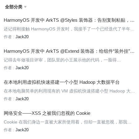
全部分类

HarmonyOS 开发中 ArkTS @Styles 装饰器：告别复制粘贴，拥
抱优雅的样式复用
还记得刚接触 HarmonyOS 开发时，我接手了一个已经迭代了半年的
项目。打开代码一看，差点没背过气去——同样的圆角、阴影、内边
作者 :
Jack20
距，在几十个组件里重复了几百次。想改个按钮样式？得，挨个文件
找吧，改完这个漏那个，测试的时候总能发现几个“漏网之鱼”。
HarmonyOS 开发中 ArkTS @Extend 装饰器：给组件“装外挂”，
让样式复用不再将就
记得去年做项目评审，团队里的小王展示他的代码，一脸得
意：“看，我用 @Styles 把按钮样式封装得多漂亮！”我凑过去一看，
作者 :
Jack20
确实挺整洁——直到我注意到这个细节：
在本地利用虚拟机快速搭建一个小型 Hadoop 大数据平台
在本地电脑简单的利用现有的 VM 虚拟机快速搭建小型 Hadoop 大数
据平台实验记录
作者 :
Jack20
网络安全——XSS 之被我们忽视的 Cookie
Cookie 在我们身边一直被大家所使用着，但却一直被忽视，那我们
今天就一起来看看到底什么是 Cookie，和我们的网络安全又有什么
作者 :
Jack20
联系呢