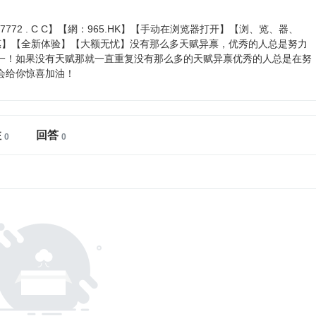
772 . C C】【網：965.HK】【手动在浏览器打开】【浏、览、器、
特惠】【全新体验】【大额无忧】没有那么多天赋异禀，优秀的人总是努力
第一！如果没有天赋那就一直重复没有那么多的天赋异禀优秀的人总是在努
会给你惊喜加油！
注
回答