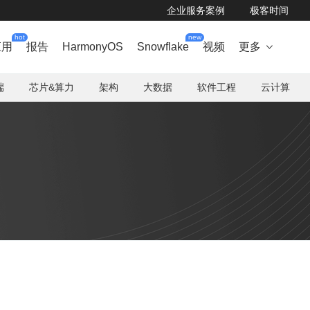
企业服务案例
极客时间
hot
new
应用
报告
HarmonyOS
Snowflake
视频
更多

端
芯片&算力
架构
大数据
软件工程
云计算