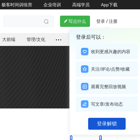
极客时间训练营
企业培训
高端学员
App下载
登录
注册

写点什么
/

登录后可以：
大前端
管理/文化
收到更感兴趣的内容
关注/评论/点赞/收藏
观看完整回放视频
写文章/发布动态
关注

登录解锁
0
0