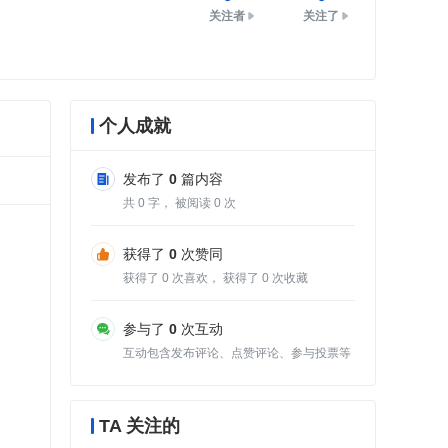
关注者
关注了
个人成就
发布了
0
篇内容
共
0
字， 被阅读
0
次
获得了
0
次赞同
获得了
0
次喜欢， 获得了
0
次收藏
参与了
0
次互动
互动包含发布评论、点赞评论、参与投票等
TA 关注的