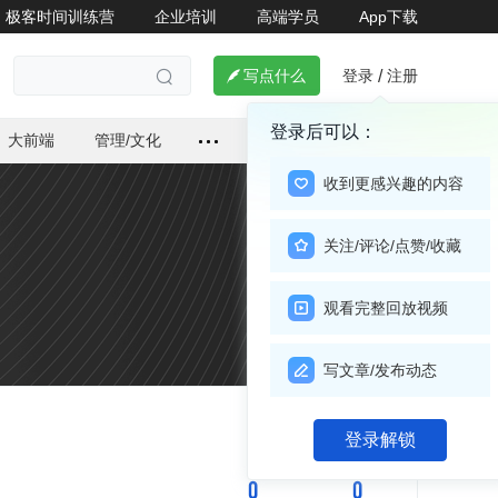
极客时间训练营
企业培训
高端学员
App下载
登录
注册

写点什么
/

登录后可以：
大前端
管理/文化
收到更感兴趣的内容
关注/评论/点赞/收藏
观看完整回放视频
写文章/发布动态
关注

登录解锁
0
0