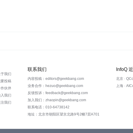
联系我们
InfoQ
关于我们
内容投稿：editors@geekbang.com
北京 · QC
我要投稿
业务合作：hezuo@geekbang.com
上海 · AI
合作伙伴
反馈投诉：feedback@geekbang.com
加入我们
加入我们：zhaopin@geekbang.com
关注我们
联系电话：010-64738142
地址：北京市朝阳区望京北路9号2幢7层A701