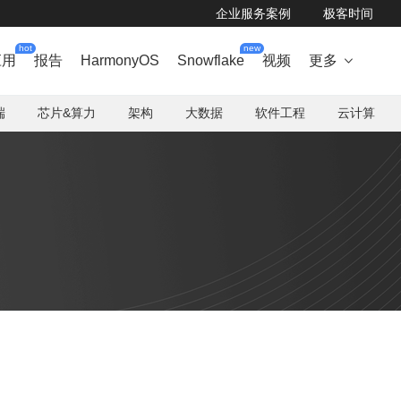
企业服务案例
极客时间
hot
new
应用
报告
HarmonyOS
Snowflake
视频
更多

端
芯片&算力
架构
大数据
软件工程
云计算