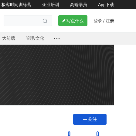
极客时间训练营
企业培训
高端学员
App下载
登录
注册

写点什么
/

大前端
管理/文化
关注

0
0