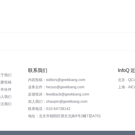
联系我们
InfoQ
关于我们
内容投稿：editors@geekbang.com
北京 · QC
我要投稿
业务合作：hezuo@geekbang.com
上海 · AI
合作伙伴
反馈投诉：feedback@geekbang.com
加入我们
加入我们：zhaopin@geekbang.com
关注我们
联系电话：010-64738142
地址：北京市朝阳区望京北路9号2幢7层A701