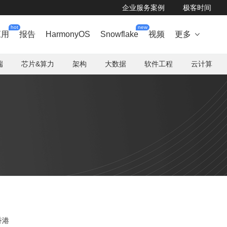
企业服务案例
极客时间
hot
new
应用
报告
HarmonyOS
Snowflake
视频
更多

端
芯片&算力
架构
大数据
软件工程
云计算
香港