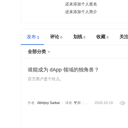
还未添加个人签名
还未添加个人简介
发布
评论
划线
收藏
关
全部分类

谁能成为 dApp 领域的独角兽？
百万用户是个坎儿。
作者 :
Abhijoy Sarkar
译者:
平川
2020-10-19

策划:
褚杏娟