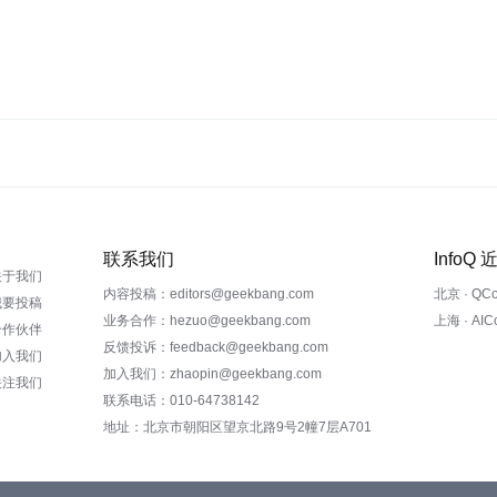
联系我们
InfoQ
关于我们
内容投稿：editors@geekbang.com
北京 · QC
我要投稿
业务合作：hezuo@geekbang.com
上海 · AI
合作伙伴
反馈投诉：feedback@geekbang.com
加入我们
加入我们：zhaopin@geekbang.com
关注我们
联系电话：010-64738142
地址：北京市朝阳区望京北路9号2幢7层A701