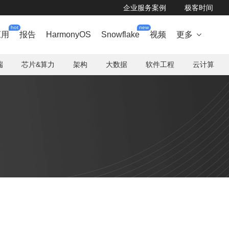
企业服务案例
极客时间
hot
new
应用
报告
HarmonyOS
Snowflake
视频
更多

端
芯片&算力
架构
大数据
软件工程
云计算