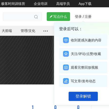
极客时间训练营
企业培训
高端学员
App下载
登录
注册

写点什么
/

登录后可以：
大前端
管理/文化
收到更感兴趣的内容
关注/评论/点赞/收藏
观看完整回放视频
写文章/发布动态
关注

登录解锁
1
0
0