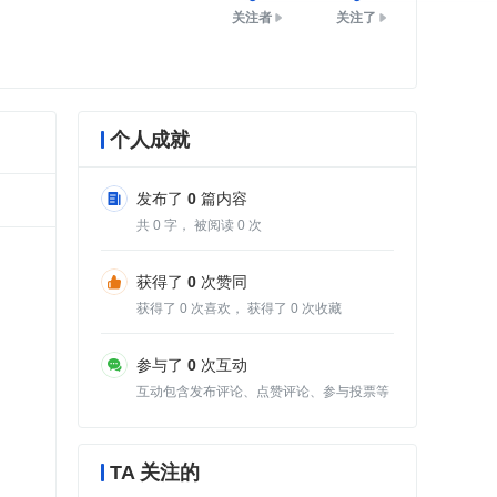
关注者
关注了
个人成就
发布了
0
篇内容
共
0
字， 被阅读
0
次
获得了
0
次赞同
获得了
0
次喜欢， 获得了
0
次收藏
参与了
0
次互动
互动包含发布评论、点赞评论、参与投票等
TA 关注的