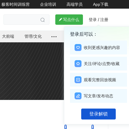
极客时间训练营
企业培训
高端学员
App下载
登录
注册

写点什么
/

登录后可以：
大前端
管理/文化
收到更感兴趣的内容
关注/评论/点赞/收藏
观看完整回放视频
写文章/发布动态
关注

登录解锁
0
0