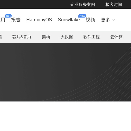
企业服务案例
极客时间
hot
new
应用
报告
HarmonyOS
Snowflake
视频
更多

端
芯片&算力
架构
大数据
软件工程
云计算