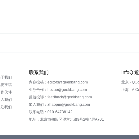
联系我们
InfoQ
关于我们
内容投稿：editors@geekbang.com
北京 · QC
我要投稿
业务合作：hezuo@geekbang.com
上海 · AI
合作伙伴
反馈投诉：feedback@geekbang.com
加入我们
加入我们：zhaopin@geekbang.com
关注我们
联系电话：010-64738142
地址：北京市朝阳区望京北路9号2幢7层A701