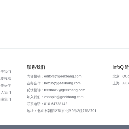
联系我们
InfoQ
关于我们
内容投稿：editors@geekbang.com
北京 · QC
我要投稿
业务合作：hezuo@geekbang.com
上海 · AI
合作伙伴
反馈投诉：feedback@geekbang.com
加入我们
加入我们：zhaopin@geekbang.com
关注我们
联系电话：010-64738142
地址：北京市朝阳区望京北路9号2幢7层A701