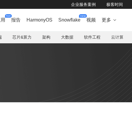
企业服务案例
极客时间
hot
new
应用
报告
HarmonyOS
Snowflake
视频
更多

端
芯片&算力
架构
大数据
软件工程
云计算