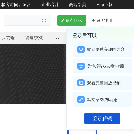
极客时间训练营
企业培训
高端学员
App下载
登录
注册

写点什么
/

登录后可以：
大前端
管理/文化
收到更感兴趣的内容
关注/评论/点赞/收藏
观看完整回放视频
写文章/发布动态
关注

登录解锁
0
1