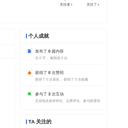
关注者
关注了
个人成就
发布了
0
篇内容
共
0
字， 被阅读
0
次
获得了
0
次赞同
获得了
0
次喜欢， 获得了
0
次收藏
参与了
3
次互动
互动包含发布评论、点赞评论、参与投票等
TA 关注的