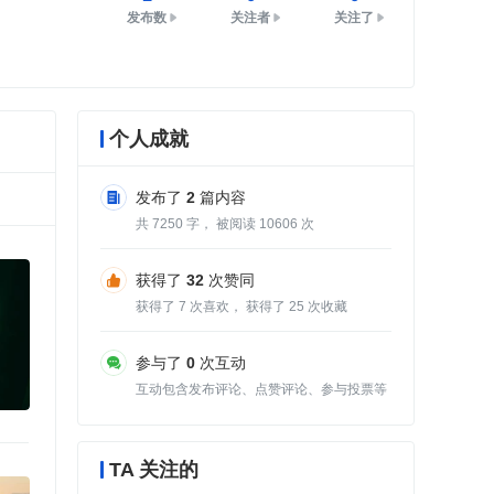
发布数
关注者
关注了
个人成就
发布了
2
篇内容
共
7250
字， 被阅读
10606
次
获得了
32
次赞同
获得了
7
次喜欢， 获得了
25
次收藏
参与了
0
次互动
互动包含发布评论、点赞评论、参与投票等
TA 关注的