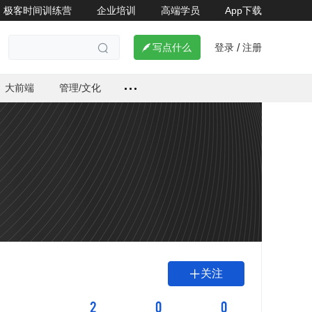
极客时间训练营
企业培训
高端学员
App下载
登录
注册

写点什么
/

大前端
管理/文化
关注

2
0
0