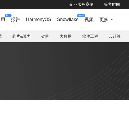
企业服务案例
极客时间
hot
new
应用
报告
HarmonyOS
Snowflake
视频
更多

端
芯片&算力
架构
大数据
软件工程
云计算