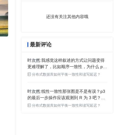
还没有关注其他内容哦
最新评论
叶次然
我感觉这样叙述的方式让问题变得
更难理解了，比如顺序一致性，为什么 p1
的两次读操作，一次结果是 0，一次结果是

分布式数据库如何平衡一致性和读写延迟？
2，不应该是全序的顺序不一样导致不同的
读写流结果，然后对比不同的读写流结果
叶次然
线性一致性那张图是不是有误？p3
是否满足顺序一致性么？怎么反过来直接
的最后一步操作应该观测到 R 为 3 吧？按
预设结果，调整顺序再来解释不符合顺序
照瞬时执行的角度去观测，如果得到的结
一致性...

分布式数据库如何平衡一致性和读写延迟？
果是 2，应该不满足线性一致性才对啊