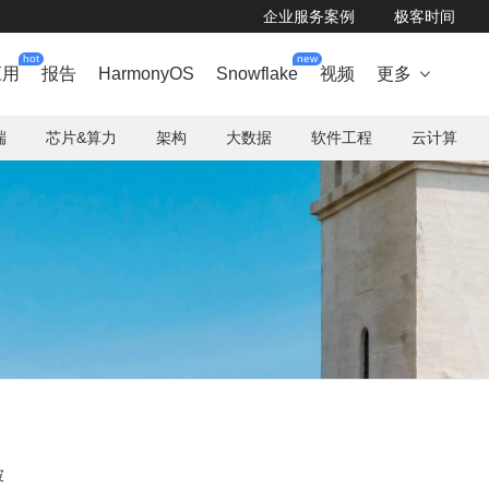
企业服务案例
极客时间
hot
new
应用
报告
HarmonyOS
Snowflake
视频
更多

端
芯片&算力
架构
大数据
软件工程
云计算
坡