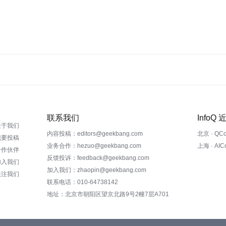
联系我们
InfoQ
关于我们
内容投稿：editors@geekbang.com
北京 · QC
我要投稿
业务合作：hezuo@geekbang.com
上海 · AI
合作伙伴
反馈投诉：feedback@geekbang.com
加入我们
加入我们：zhaopin@geekbang.com
关注我们
联系电话：010-64738142
地址：北京市朝阳区望京北路9号2幢7层A701