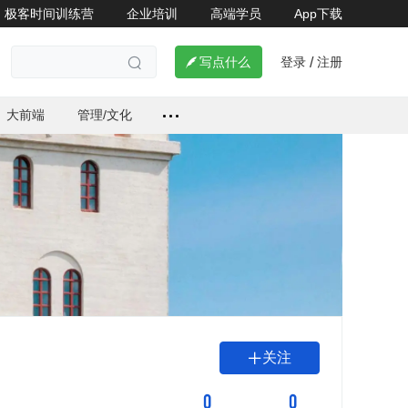
极客时间训练营
企业培训
高端学员
App下载
登录
注册

写点什么
/

大前端
管理/文化
关注

0
0