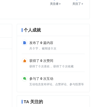
关注者
关注了
个人成就
发布了
0
篇内容
共
0
字， 被阅读
0
次
获得了
0
次赞同
获得了
0
次喜欢， 获得了
0
次收藏
参与了
0
次互动
互动包含发布评论、点赞评论、参与投票等
TA 关注的