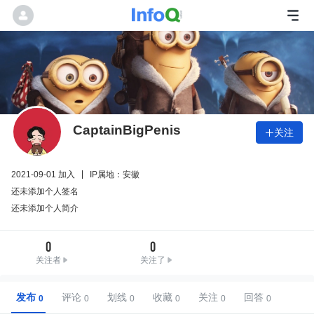
CaptainBigPenis
关注

2021-09-01 加入
IP属地：安徽
还未添加个人签名
还未添加个人简介
0
0
关注者
关注了
发布
评论
划线
收藏
关注
回答