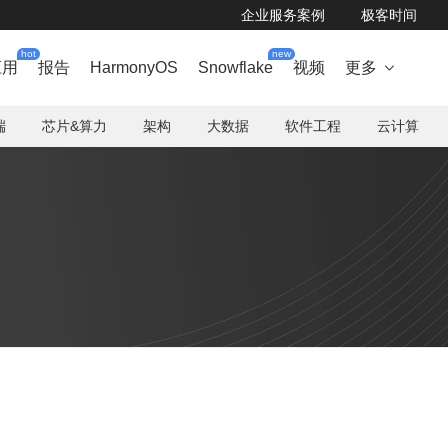
企业服务案例
极客时间
hot
new
应用
报告
HarmonyOS
Snowflake
视频
更多

端
芯片&算力
架构
大数据
软件工程
云计算