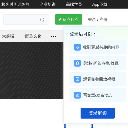
极客时间训练营
企业培训
高端学员
App下载
登录
注册

写点什么
/

登录后可以：
大前端
管理/文化
收到更感兴趣的内容
关注/评论/点赞/收藏
观看完整回放视频
写文章/发布动态
关注

登录解锁
0
0