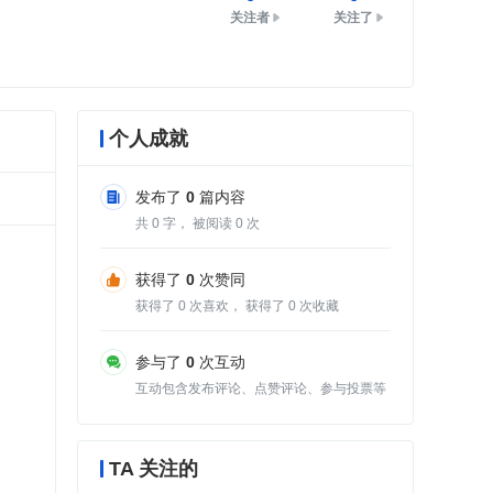
关注者
关注了
个人成就
发布了
0
篇内容
共
0
字， 被阅读
0
次
获得了
0
次赞同
获得了
0
次喜欢， 获得了
0
次收藏
参与了
0
次互动
互动包含发布评论、点赞评论、参与投票等
TA 关注的