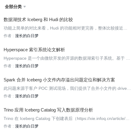
全部分类

数据湖技术 Iceberg 和 Hudi 的比较
功能上简单的对比来看，Hudi 的功能相对更完善，整体比较接近。
但是定位不同，应用场景有差别。
作者 :
漫长的白日梦
Hyperspace 索引系统论文解析
Hyperspace 是一个由微软开发的开源的数据湖索引子系统。基于 sp
ark+deltaLake 的实现，开源项目地址 https://github.com/microsoft/
作者 :
漫长的白日梦
hyperspace。
Spark 合并 Iceberg 小文件内存溢出问题定位和解决方案
此问题来源于客户 POC 测试现场，我们提供了合并小文件的 driver
程序 RewriteDatafile，现场有一个 5 亿数据的 Iceberg 表，其中包括
作者 :
漫长的白日梦
5 千万删除数据，需要通过 Spark 合并小文件，进而提升 Trino 的查
询速度。但是合并过程中任务必中断，任务被 kill。
Trino 应用 Iceberg Catalog 写入数据原理分析
Trino 在 Iceberg Catalog 下创建表后（https://xie.infoq.cn/article/e4
c245a0e260d1ebf0b29c592），再
作者 :
漫长的白日梦