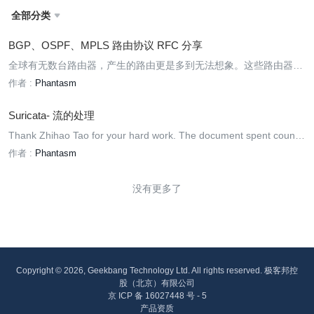
全部分类

BGP、OSPF、MPLS 路由协议 RFC 分享
全球有无数台路由器，产生的路由更是多到无法想象。这些路由器分
属于大大小小上千个 ISP，分布在上百个国家和地区。这些国家由于
作者 :
Phantasm
政治、经济、文化背景千差万别，对互联网的理解也大相径庭。
Suricata- 流的处理
Thank Zhihao Tao for your hard work. The document spent countle
ss nights and weekends, using his hard work to make it convenient
作者 :
Phantasm
for everyone.
没有更多了
Copyright © 2026, Geekbang Technology Ltd. All rights reserved. 极客邦控
股（北京）有限公司
京 ICP 备 16027448 号 - 5
产品资质