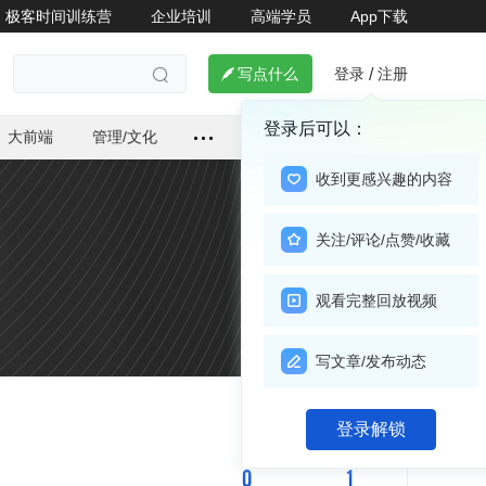
极客时间训练营
企业培训
高端学员
App下载
登录
注册

写点什么
/

登录后可以：
大前端
管理/文化
收到更感兴趣的内容
关注/评论/点赞/收藏
观看完整回放视频
写文章/发布动态
关注

登录解锁
0
1