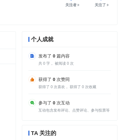
关注者
关注了
个人成就
发布了
0
篇内容
共
0
字， 被阅读
0
次
获得了
0
次赞同
获得了
0
次喜欢， 获得了
0
次收藏
参与了
0
次互动
互动包含发布评论、点赞评论、参与投票等
TA 关注的