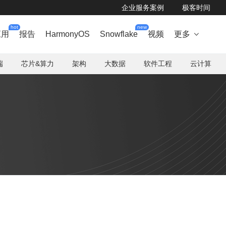
企业服务案例
极客时间
hot
new
应用
报告
HarmonyOS
Snowflake
视频
更多

端
芯片&算力
架构
大数据
软件工程
云计算