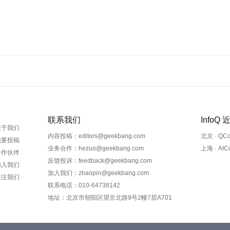
联系我们
InfoQ
关于我们
内容投稿：editors@geekbang.com
北京 · QC
我要投稿
业务合作：hezuo@geekbang.com
上海 · AI
合作伙伴
反馈投诉：feedback@geekbang.com
加入我们
加入我们：zhaopin@geekbang.com
关注我们
联系电话：010-64738142
地址：北京市朝阳区望京北路9号2幢7层A701