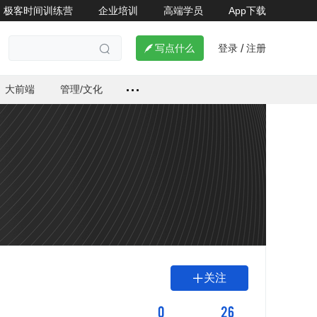
极客时间训练营
企业培训
高端学员
App下载
登录
注册

写点什么
/

大前端
管理/文化
关注

0
26