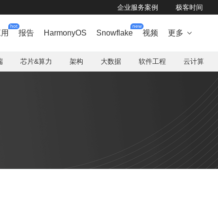
企业服务案例
极客时间
hot
new
应用
报告
HarmonyOS
Snowflake
视频
更多

端
芯片&算力
架构
大数据
软件工程
云计算