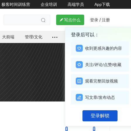
极客时间训练营
企业培训
高端学员
App下载
登录
注册

写点什么
/

登录后可以：
大前端
管理/文化
收到更感兴趣的内容
关注/评论/点赞/收藏
观看完整回放视频
写文章/发布动态
关注

登录解锁
0
0