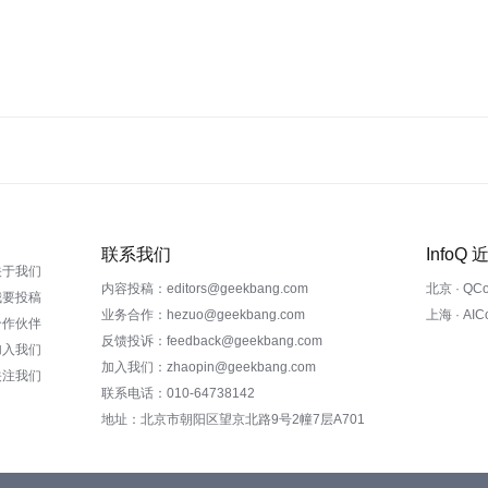
联系我们
InfoQ
关于我们
内容投稿：editors@geekbang.com
北京 · QC
我要投稿
业务合作：hezuo@geekbang.com
上海 · AI
合作伙伴
反馈投诉：feedback@geekbang.com
加入我们
加入我们：zhaopin@geekbang.com
关注我们
联系电话：010-64738142
地址：北京市朝阳区望京北路9号2幢7层A701