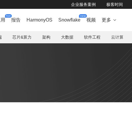
企业服务案例
极客时间
hot
new
应用
报告
HarmonyOS
Snowflake
视频
更多

端
芯片&算力
架构
大数据
软件工程
云计算