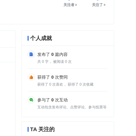
关注者
关注了
个人成就
发布了
0
篇内容
共
0
字， 被阅读
0
次
获得了
0
次赞同
获得了
0
次喜欢， 获得了
0
次收藏
参与了
0
次互动
互动包含发布评论、点赞评论、参与投票等
TA 关注的