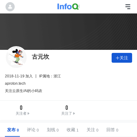
古元坎
关注

2018-11-19 加入
IP属地：浙江
aproton.tech
关注云原生/AI的小码农
0
0
关注者
关注了
发布
评论
划线
收藏
关注
回答