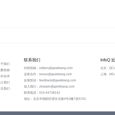
联系我们
InfoQ
关于我们
内容投稿：editors@geekbang.com
北京 · QC
我要投稿
业务合作：hezuo@geekbang.com
上海 · AI
合作伙伴
反馈投诉：feedback@geekbang.com
加入我们
加入我们：zhaopin@geekbang.com
关注我们
联系电话：010-64738142
地址：北京市朝阳区望京北路9号2幢7层A701