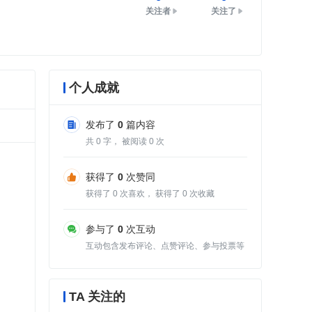
关注者
关注了
个人成就
发布了
0
篇内容
共
0
字， 被阅读
0
次
获得了
0
次赞同
获得了
0
次喜欢， 获得了
0
次收藏
参与了
0
次互动
互动包含发布评论、点赞评论、参与投票等
TA 关注的