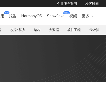
企业服务案例
极客时间
hot
new
应用
报告
HarmonyOS
Snowflake
视频
更多

端
芯片&算力
架构
大数据
软件工程
云计算