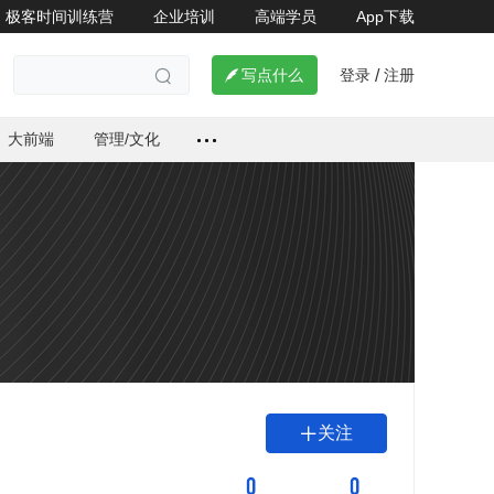
极客时间训练营
企业培训
高端学员
App下载
登录
注册

写点什么
/

大前端
管理/文化
关注

0
0