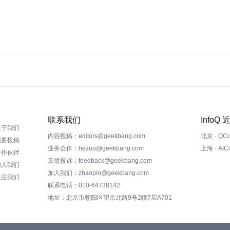
联系我们
InfoQ
关于我们
内容投稿：editors@geekbang.com
北京 · QC
我要投稿
业务合作：hezuo@geekbang.com
上海 · AI
合作伙伴
反馈投诉：feedback@geekbang.com
加入我们
加入我们：zhaopin@geekbang.com
关注我们
联系电话：010-64738142
地址：北京市朝阳区望京北路9号2幢7层A701