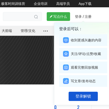
极客时间训练营
企业培训
高端学员
App下载
登录
注册

写点什么
/

登录后可以：
大前端
管理/文化
收到更感兴趣的内容
关注/评论/点赞/收藏
观看完整回放视频
写文章/发布动态
关注

登录解锁
0
2