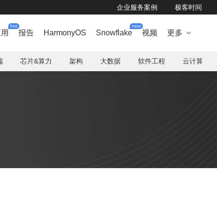
企业服务案例
极客时间
hot
new
应用
报告
HarmonyOS
Snowflake
视频
更多

端
芯片&算力
架构
大数据
软件工程
云计算