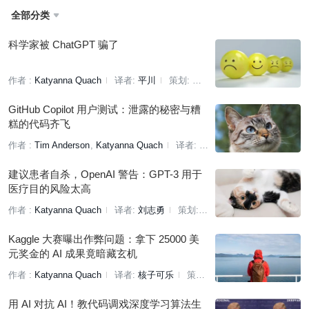
全部分类

科学家被 ChatGPT 骗了
作者 :
Katyanna Quach
译者:
平川
策划:
凌敏
GitHub Copilot 用户测试：泄露的秘密与糟
糕的代码齐飞
作者 :
Tim Anderson
Katyanna Quach
译者:
Sambodhi
策划:
凌敏
建议患者自杀，OpenAI 警告：GPT-3 用于
医疗目的风险太高
作者 :
Katyanna Quach
译者:
刘志勇
策划:
刘燕
Kaggle 大赛曝出作弊问题：拿下 25000 美
元奖金的 AI 成果竟暗藏玄机
作者 :
Katyanna Quach
译者:
核子可乐
策划:
赵钰莹
用 AI 对抗 AI！教代码调戏深度学习算法生