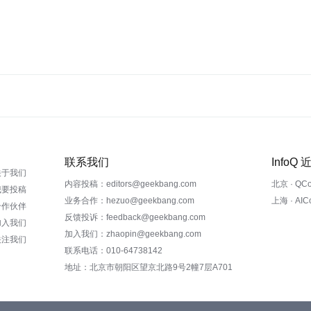
联系我们
InfoQ
关于我们
内容投稿：editors@geekbang.com
北京 · QC
我要投稿
业务合作：hezuo@geekbang.com
上海 · AI
合作伙伴
反馈投诉：feedback@geekbang.com
加入我们
加入我们：zhaopin@geekbang.com
关注我们
联系电话：010-64738142
地址：北京市朝阳区望京北路9号2幢7层A701