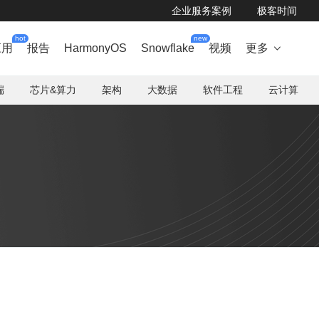
企业服务案例
极客时间
hot
new
应用
报告
HarmonyOS
Snowflake
视频
更多

端
芯片&算力
架构
大数据
软件工程
云计算