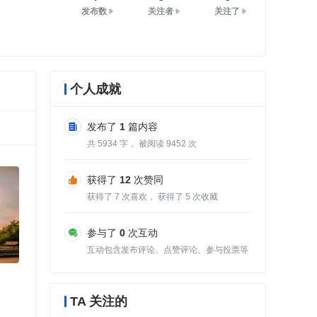
发布数
关注者
关注了
个人成就
发布了
1
篇内容
共
5934
字， 被阅读
9452
次
获得了
12
次赞同
获得了
7
次喜欢， 获得了
5
次收藏
参与了
0
次互动
互动包含发布评论、点赞评论、参与投票等
TA 关注的