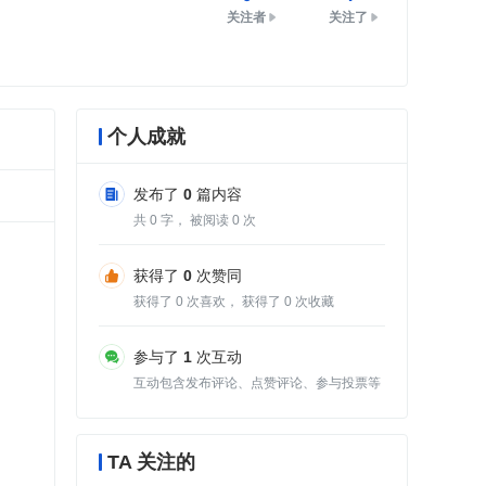
关注者
关注了
个人成就
发布了
0
篇内容
共
0
字， 被阅读
0
次
获得了
0
次赞同
获得了
0
次喜欢， 获得了
0
次收藏
参与了
1
次互动
互动包含发布评论、点赞评论、参与投票等
TA 关注的