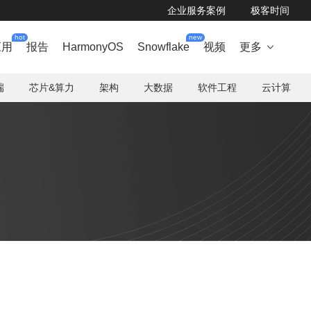
企业服务案例
极客时间
hot
new
应用
报告
HarmonyOS
Snowflake
视频
更多

端
芯片&算力
架构
大数据
软件工程
云计算