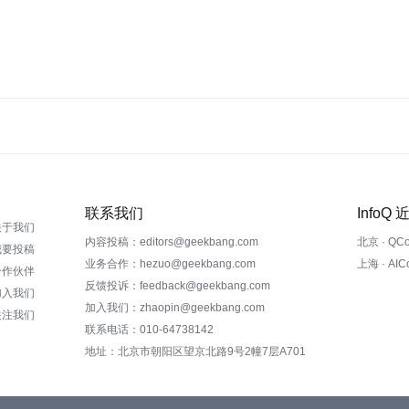
联系我们
InfoQ
关于我们
内容投稿：editors@geekbang.com
北京 · QC
我要投稿
业务合作：hezuo@geekbang.com
上海 · AI
合作伙伴
反馈投诉：feedback@geekbang.com
加入我们
加入我们：zhaopin@geekbang.com
关注我们
联系电话：010-64738142
地址：北京市朝阳区望京北路9号2幢7层A701