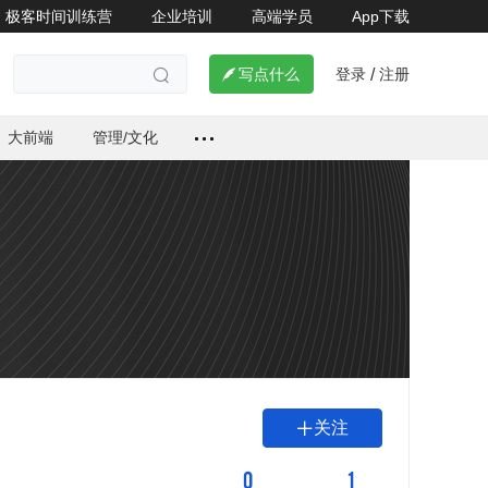
极客时间训练营
企业培训
高端学员
App下载
登录
注册

写点什么
/

大前端
管理/文化
关注

0
1