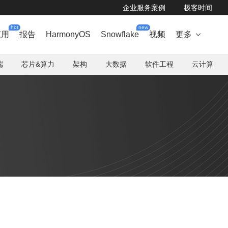
企业服务案例
极客时间
hot
new
应用
报告
HarmonyOS
Snowflake
视频
更多

端
芯片&算力
架构
大数据
软件工程
云计算