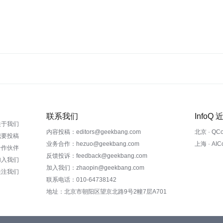
联系我们
InfoQ
关于我们
内容投稿：editors@geekbang.com
北京 · QC
我要投稿
业务合作：hezuo@geekbang.com
上海 · AI
合作伙伴
反馈投诉：feedback@geekbang.com
加入我们
加入我们：zhaopin@geekbang.com
关注我们
联系电话：010-64738142
地址：北京市朝阳区望京北路9号2幢7层A701