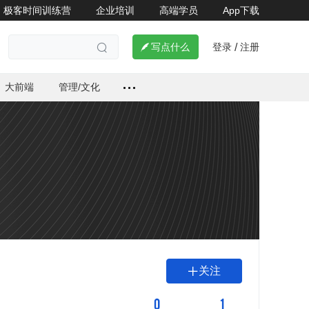
极客时间训练营
企业培训
高端学员
App下载
登录
注册

写点什么
/

大前端
管理/文化
关注

0
1