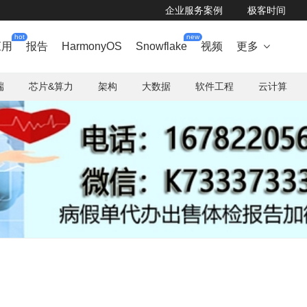
企业服务案例
极客时间
hot
new
应用
报告
HarmonyOS
Snowflake
视频
更多

端
芯片&算力
架构
大数据
软件工程
云计算