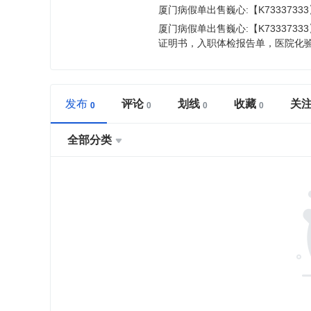
厦门病假单出售巍心:【K73337333
厦门病假单出售巍心:【K73337333
证明书，入职体检报告单，医院化验
发布
评论
划线
收藏
关
全部分类
