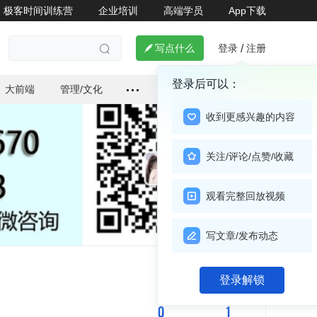
极客时间训练营
企业培训
高端学员
App下载
登录
注册

写点什么
/

登录后可以：
大前端
管理/文化
收到更感兴趣的内容
关注/评论/点赞/收藏
观看完整回放视频
写文章/发布动态
关注

登录解锁
0
1