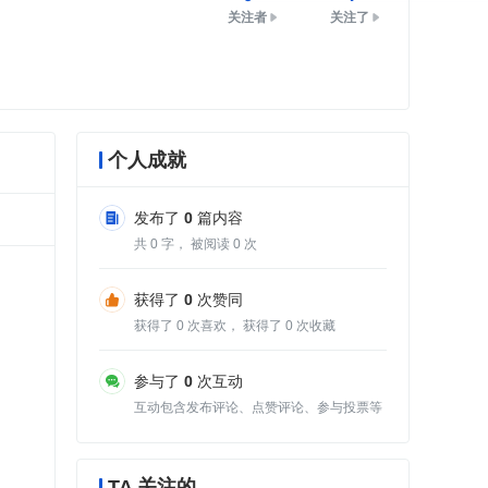
关注者
关注了
个人成就
发布了
0
篇内容
共
0
字， 被阅读
0
次
获得了
0
次赞同
获得了
0
次喜欢， 获得了
0
次收藏
参与了
0
次互动
互动包含发布评论、点赞评论、参与投票等
TA 关注的