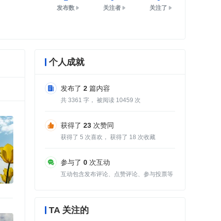
发布数
关注者
关注了
个人成就
发布了
2
篇内容
共
3361
字， 被阅读
10459
次
获得了
23
次赞同
获得了
5
次喜欢， 获得了
18
次收藏
参与了
0
次互动
互动包含发布评论、点赞评论、参与投票等
TA 关注的