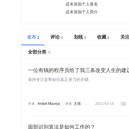
还未添加个人签名
还未添加个人简介
发布
评论
划线
收藏
关
全部分类

一位有钱的程序员给了我三条改变人生的建
保持专注是释放你真正潜力的关键。
作者 :
Aniket Maurya
译者:
王强
2022-03-14

策划:
李冬梅
面部识别算法是如何工作的？