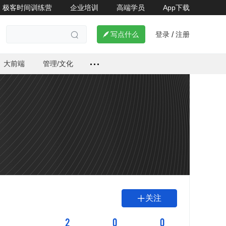
极客时间训练营
企业培训
高端学员
App下载
登录
注册

写点什么
/

大前端
管理/文化
关注

2
0
0