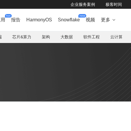
企业服务案例
极客时间
hot
new
应用
报告
HarmonyOS
Snowflake
视频
更多

端
芯片&算力
架构
大数据
软件工程
云计算