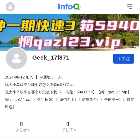
Geek_17f871
关注

2024-08-12 加入
IP属地：广东
玩大小单双平台哪个好怎么下载m5877.cc
玩大小单双平台哪个好怎么下载+Aゞ问鼎：594.0055】【網：qaz123. vip】
網：m5877. cc】〖金字招牌〗〖诚信至上〗〖信誉老台〗〖全网第一〗〖首存
即送〗
0
0
关注者
关注了