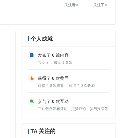
关注者
关注了
个人成就
发布了
0
篇内容
共
0
字， 被阅读
0
次
获得了
0
次赞同
获得了
0
次喜欢， 获得了
0
次收藏
参与了
0
次互动
互动包含发布评论、点赞评论、参与投票等
TA 关注的