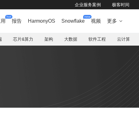
企业服务案例
极客时间
hot
new
应用
报告
HarmonyOS
Snowflake
视频
更多

端
芯片&算力
架构
大数据
软件工程
云计算