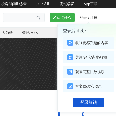
极客时间训练营
企业培训
高端学员
App下载
登录
注册

写点什么
/

登录后可以：
大前端
管理/文化
收到更感兴趣的内容
关注/评论/点赞/收藏
观看完整回放视频
写文章/发布动态
关注

登录解锁
0
0