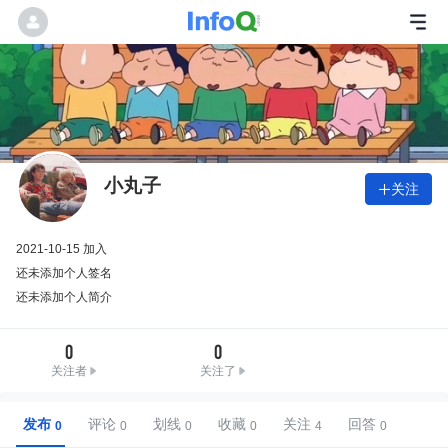
小丸子
关注

2021-10-15 加入
还未添加个人签名
还未添加个人简介
0
0
关注者
关注了
发布
评论
划线
收藏
关注
回答