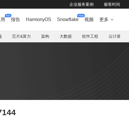
企业服务案例
极客时间
hot
new
应用
报告
HarmonyOS
Snowflake
视频
更多

端
芯片&算力
架构
大数据
软件工程
云计算
7144