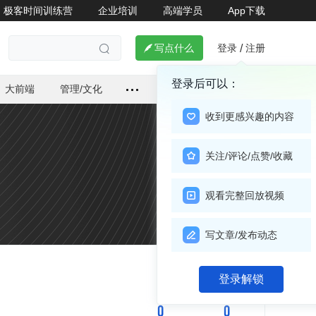
极客时间训练营
企业培训
高端学员
App下载
登录
注册

写点什么
/

登录后可以：
大前端
管理/文化
收到更感兴趣的内容
关注/评论/点赞/收藏
观看完整回放视频
写文章/发布动态
关注

登录解锁
0
0