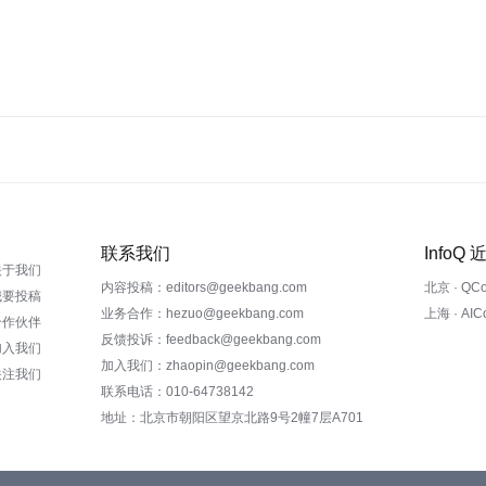
联系我们
InfoQ
关于我们
内容投稿：editors@geekbang.com
北京 · QC
我要投稿
业务合作：hezuo@geekbang.com
上海 · AI
合作伙伴
反馈投诉：feedback@geekbang.com
加入我们
加入我们：zhaopin@geekbang.com
关注我们
联系电话：010-64738142
地址：北京市朝阳区望京北路9号2幢7层A701