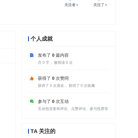
关注者
关注了
个人成就
发布了
0
篇内容
共
0
字， 被阅读
0
次
获得了
0
次赞同
获得了
0
次喜欢， 获得了
0
次收藏
参与了
0
次互动
互动包含发布评论、点赞评论、参与投票等
TA 关注的