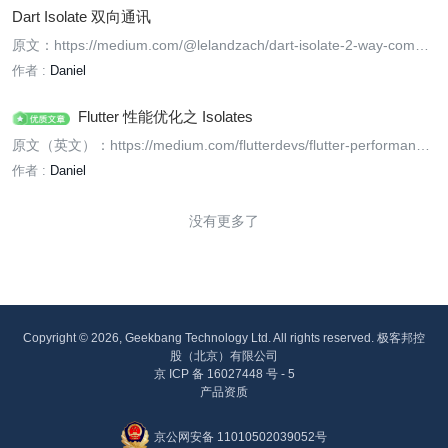
Dart Isolate 双向通讯
原文：https://medium.com/@lelandzach/dart-isolate-2-way-commu
nication-89e75d973f34
作者 :
Daniel
Flutter 性能优化之 Isolates
原文（英文）：https://medium.com/flutterdevs/flutter-performance-
optimization-17c99bb31553
作者 :
Daniel
没有更多了
Copyright © 2026, Geekbang Technology Ltd. All rights reserved. 极客邦控
股（北京）有限公司
京 ICP 备 16027448 号 - 5
产品资质
京公网安备 11010502039052号