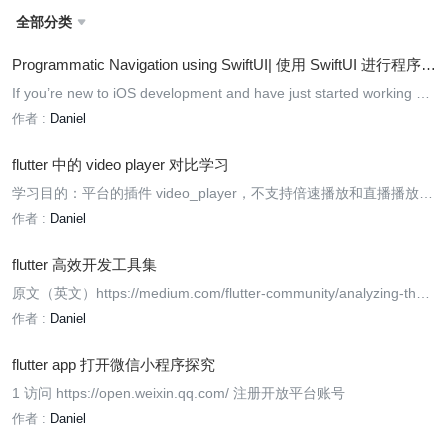
全部分类

Programmatic Navigation using SwiftUI| 使用 SwiftUI 进行程序化
导航
If you’re new to iOS development and have just started working wit
h SwiftUI you may know NavigationLink as the way you are able to
作者 :
Daniel
transition between different views in your app. What may be imme
diately less apparent is how you can do
flutter 中的 video player 对比学习
学习目的：平台的插件 video_player，不支持倍速播放和直播播放。
fijkplayer flutter_ijkplay 没有人维护。有问题得不到支持。所以想用 v
作者 :
Daniel
lc 库用 video_player 的方式实现一个 plugin. 期待能在倍速，多码
种，直播支持等方向有帮助。另外观察国外的朋友用 ijkplay
flutter 高效开发工具集
原文（英文）https://medium.com/flutter-community/analyzing-the-t
op-flutter-development-tools-for-2020-14d238f97a19
作者 :
Daniel
flutter app 打开微信小程序探究
1 访问 https://open.weixin.qq.com/ 注册开放平台账号
作者 :
Daniel