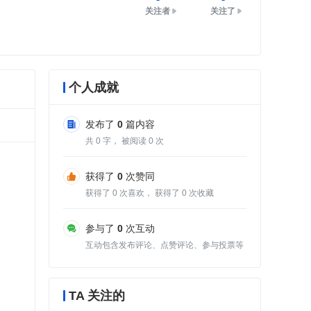
关注者
关注了
个人成就
发布了
0
篇内容
共
0
字， 被阅读
0
次
获得了
0
次赞同
获得了
0
次喜欢， 获得了
0
次收藏
参与了
0
次互动
互动包含发布评论、点赞评论、参与投票等
TA 关注的