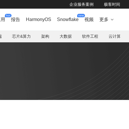
企业服务案例
极客时间
hot
new
应用
报告
HarmonyOS
Snowflake
视频
更多

端
芯片&算力
架构
大数据
软件工程
云计算