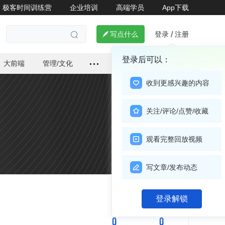
极客时间训练营
企业培训
高端学员
App下载
登录
注册

写点什么
/

登录后可以：
大前端
管理/文化
收到更感兴趣的内容
关注/评论/点赞/收藏
观看完整回放视频
写文章/发布动态
关注

登录解锁
0
0