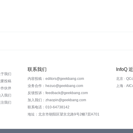
联系我们
InfoQ
关于我们
内容投稿：editors@geekbang.com
北京 · QC
我要投稿
业务合作：hezuo@geekbang.com
上海 · AI
合作伙伴
反馈投诉：feedback@geekbang.com
加入我们
加入我们：zhaopin@geekbang.com
关注我们
联系电话：010-64738142
地址：北京市朝阳区望京北路9号2幢7层A701