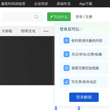
极客时间训练营
企业培训
高端学员
App下载
登录
注册

写点什么
/

登录后可以：
大前端
管理/文化
收到更感兴趣的内容
关注/评论/点赞/收藏
观看完整回放视频
写文章/发布动态
关注

登录解锁
0
0