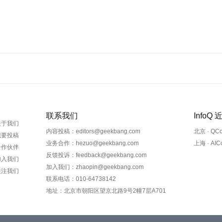
联系我们
InfoQ
关于我们
内容投稿：editors@geekbang.com
北京 · QC
我要投稿
业务合作：hezuo@geekbang.com
上海 · AI
合作伙伴
反馈投诉：feedback@geekbang.com
加入我们
加入我们：zhaopin@geekbang.com
关注我们
联系电话：010-64738142
地址：北京市朝阳区望京北路9号2幢7层A701