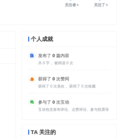
关注者
关注了
个人成就
发布了
0
篇内容
共
0
字， 被阅读
0
次
获得了
0
次赞同
获得了
0
次喜欢， 获得了
0
次收藏
参与了
0
次互动
互动包含发布评论、点赞评论、参与投票等
TA 关注的