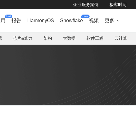
企业服务案例
极客时间
hot
new
应用
报告
HarmonyOS
Snowflake
视频
更多

端
芯片&算力
架构
大数据
软件工程
云计算