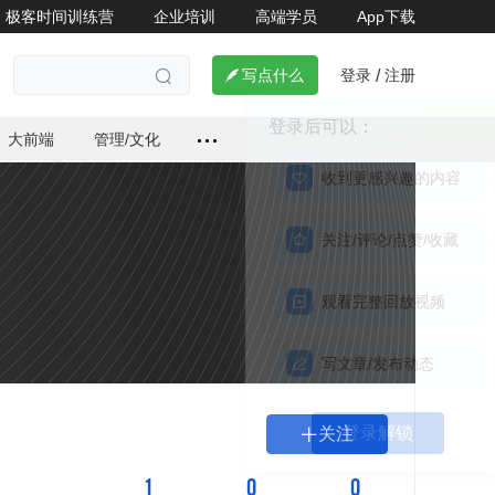
极客时间训练营
企业培训
高端学员
App下载
登录
注册

写点什么
/

大前端
管理/文化
关注

1
0
0