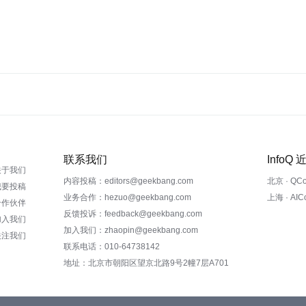
联系我们
InfoQ
关于我们
内容投稿：editors@geekbang.com
北京 · QC
我要投稿
业务合作：hezuo@geekbang.com
上海 · AI
合作伙伴
反馈投诉：feedback@geekbang.com
加入我们
加入我们：zhaopin@geekbang.com
关注我们
联系电话：010-64738142
地址：北京市朝阳区望京北路9号2幢7层A701