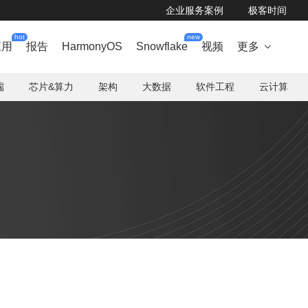
企业服务案例
极客时间
hot
new
应用
报告
HarmonyOS
Snowflake
视频
更多

端
芯片&算力
架构
大数据
软件工程
云计算