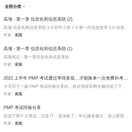
全部分类

高项 - 第一章 信息化和信息系统 (2)
高项 信息化和信息系统 1.4 软件工程 1.5 新一代信息技术 1.6 信息系
统安全技术
作者 :
索隆
高项 - 第一章 信息化和信息系统 (1)
高项笔记 - 第一章信息化和信息系统
作者 :
索隆
2022 上半年 PMP 考试通过率得多低，才能换来一次免费补考机
会
今天写了一篇 PMP 考试经验分享的，然后登陆官网大概浏览了下，
居然有一篇这样的通知：
作者 :
索隆
PMP 考试经验分享
先说下我个人情况，北漂 IT，老油条了，年纪越来越大，加上疫情反
复，公司前前后后裁员了好几次，虽然我侥幸“存活”了下来，但是内
作者 :
索隆
心的恐惧与日俱增，简历的证书那一栏一直寥寥无几，是时候考个证