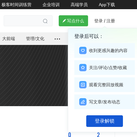
极客时间训练营
企业培训
高端学员
App下载
登录
注册

写点什么
/

登录后可以：
大前端
管理/文化
收到更感兴趣的内容
关注/评论/点赞/收藏
观看完整回放视频
写文章/发布动态
关注

登录解锁
0
2