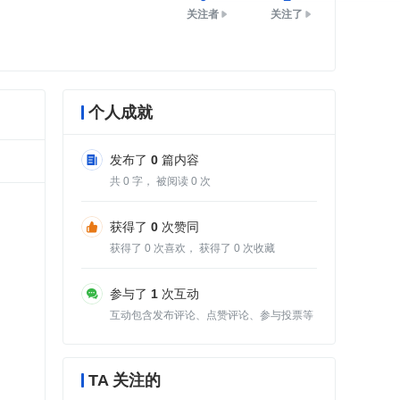
关注者
关注了
个人成就
发布了
0
篇内容
共
0
字， 被阅读
0
次
获得了
0
次赞同
获得了
0
次喜欢， 获得了
0
次收藏
参与了
1
次互动
互动包含发布评论、点赞评论、参与投票等
TA 关注的