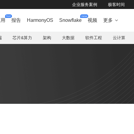
企业服务案例
极客时间
hot
new
应用
报告
HarmonyOS
Snowflake
视频
更多

端
芯片&算力
架构
大数据
软件工程
云计算