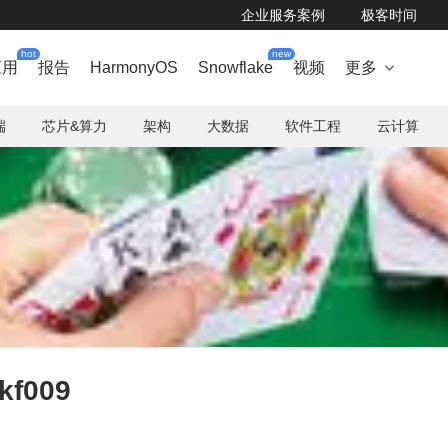
企业服务案例
极客时间
hot
new
应用
报告
HarmonyOS
Snowflake
视频
更多

端
芯片&算力
架构
大数据
软件工程
云计算
f009