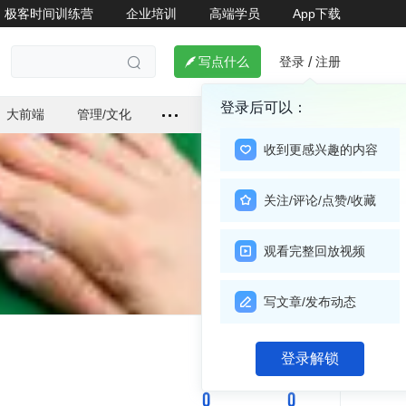
极客时间训练营
企业培训
高端学员
App下载
登录
注册

写点什么
/

登录后可以：
大前端
管理/文化
收到更感兴趣的内容
关注/评论/点赞/收藏
观看完整回放视频
写文章/发布动态
关注

登录解锁
0
0