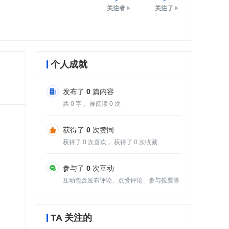
关注者
关注了
个人成就
发布了
0
篇内容
共
0
字， 被阅读
0
次
获得了
0
次赞同
获得了
0
次喜欢， 获得了
0
次收藏
参与了
0
次互动
互动包含发布评论、点赞评论、参与投票等
TA 关注的