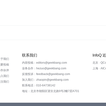
联系我们
InfoQ
关于我们
内容投稿：editors@geekbang.com
北京 · QC
我要投稿
业务合作：hezuo@geekbang.com
上海 · AI
合作伙伴
反馈投诉：feedback@geekbang.com
加入我们
加入我们：zhaopin@geekbang.com
关注我们
联系电话：010-64738142
地址：北京市朝阳区望京北路9号2幢7层A701