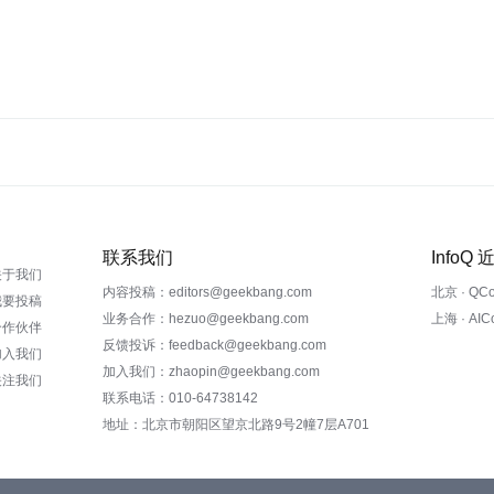
联系我们
InfoQ
关于我们
内容投稿：editors@geekbang.com
北京 · QC
我要投稿
业务合作：hezuo@geekbang.com
上海 · AI
合作伙伴
反馈投诉：feedback@geekbang.com
加入我们
加入我们：zhaopin@geekbang.com
关注我们
联系电话：010-64738142
地址：北京市朝阳区望京北路9号2幢7层A701