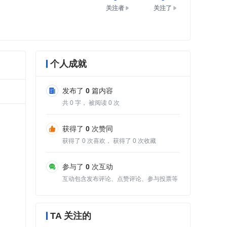
关注者
关注了
个人成就
发布了
0
篇内容
共
0
字， 被阅读
0
次
获得了
0
次赞同
获得了
0
次喜欢， 获得了
0
次收藏
参与了
0
次互动
互动包含发布评论、点赞评论、参与投票等
TA 关注的