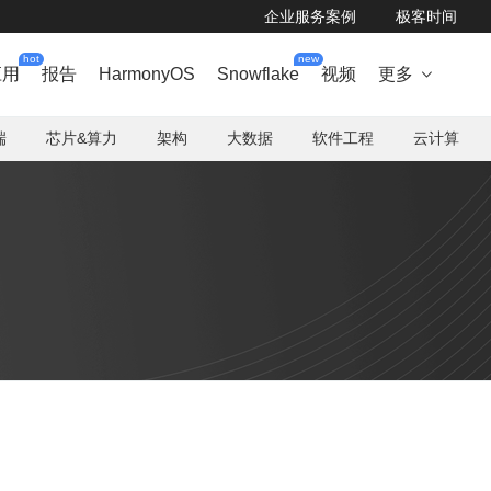
企业服务案例
极客时间
hot
new
应用
报告
HarmonyOS
Snowflake
视频
更多

端
芯片&算力
架构
大数据
软件工程
云计算