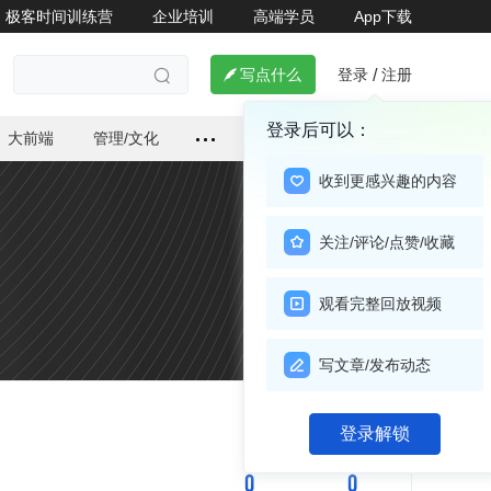
极客时间训练营
企业培训
高端学员
App下载
登录
注册

写点什么
/

登录后可以：
大前端
管理/文化
收到更感兴趣的内容
关注/评论/点赞/收藏
观看完整回放视频
写文章/发布动态
关注

登录解锁
0
0