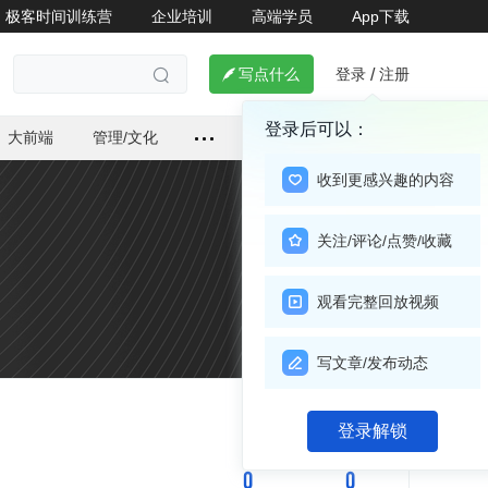
极客时间训练营
企业培训
高端学员
App下载
登录
注册

写点什么
/

登录后可以：
大前端
管理/文化
收到更感兴趣的内容
关注/评论/点赞/收藏
观看完整回放视频
写文章/发布动态
关注

登录解锁
0
0