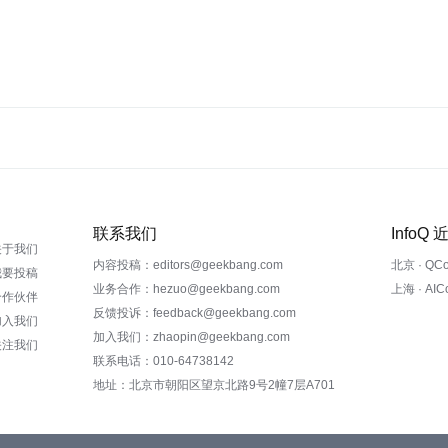
联系我们
InfoQ
关于我们
内容投稿：editors@geekbang.com
北京 · QC
我要投稿
业务合作：hezuo@geekbang.com
上海 · AI
合作伙伴
反馈投诉：feedback@geekbang.com
加入我们
加入我们：zhaopin@geekbang.com
关注我们
联系电话：010-64738142
地址：北京市朝阳区望京北路9号2幢7层A701