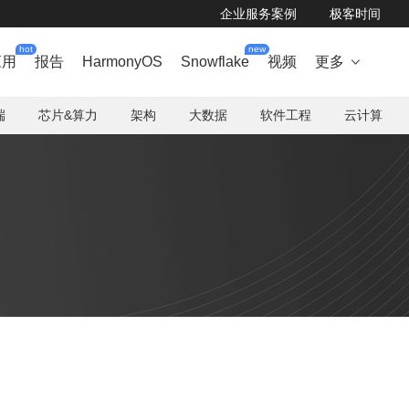
企业服务案例
极客时间
hot
new
应用
报告
HarmonyOS
Snowflake
视频
更多

端
芯片&算力
架构
大数据
软件工程
云计算