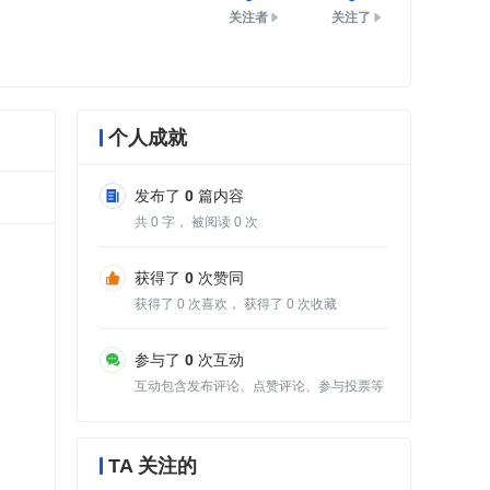
关注者
关注了
个人成就
发布了
0
篇内容
共
0
字， 被阅读
0
次
获得了
0
次赞同
获得了
0
次喜欢， 获得了
0
次收藏
参与了
0
次互动
互动包含发布评论、点赞评论、参与投票等
TA 关注的