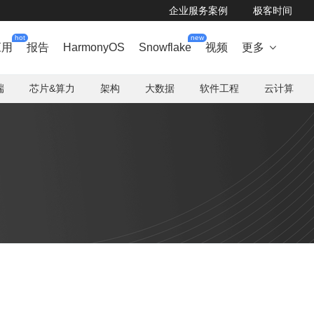
企业服务案例
极客时间
hot
new
应用
报告
HarmonyOS
Snowflake
视频
更多

端
芯片&算力
架构
大数据
软件工程
云计算