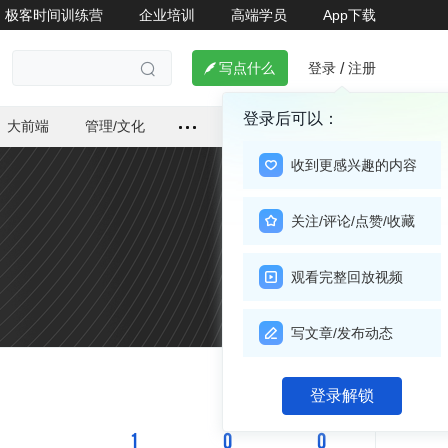
极客时间训练营
企业培训
高端学员
App下载
登录
注册

写点什么
/

登录后可以：
大前端
管理/文化
收到更感兴趣的内容
关注/评论/点赞/收藏
观看完整回放视频
写文章/发布动态
登录解锁
关注

1
0
0