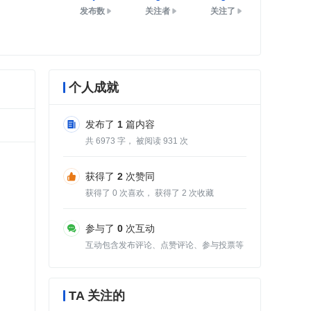
发布数
关注者
关注了
个人成就
发布了
1
篇内容
共
6973
字， 被阅读
931
次
获得了
2
次赞同
获得了
0
次喜欢， 获得了
2
次收藏
参与了
0
次互动
互动包含发布评论、点赞评论、参与投票等
TA 关注的