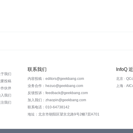
联系我们
InfoQ
关于我们
内容投稿：editors@geekbang.com
北京 · QC
我要投稿
业务合作：hezuo@geekbang.com
上海 · AI
合作伙伴
反馈投诉：feedback@geekbang.com
加入我们
加入我们：zhaopin@geekbang.com
关注我们
联系电话：010-64738142
地址：北京市朝阳区望京北路9号2幢7层A701