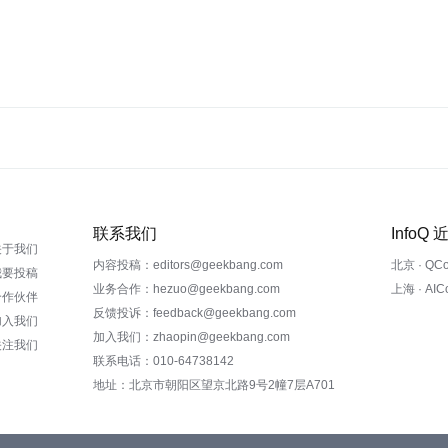
联系我们
InfoQ
关于我们
内容投稿：editors@geekbang.com
北京 · QC
我要投稿
业务合作：hezuo@geekbang.com
上海 · AI
合作伙伴
反馈投诉：feedback@geekbang.com
加入我们
加入我们：zhaopin@geekbang.com
关注我们
联系电话：010-64738142
地址：北京市朝阳区望京北路9号2幢7层A701