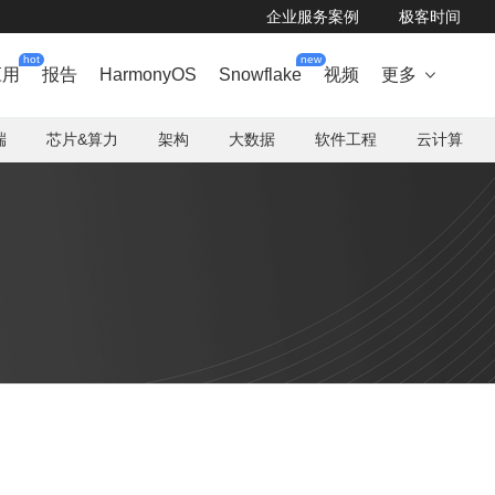
企业服务案例
极客时间
hot
new
应用
报告
HarmonyOS
Snowflake
视频
更多

端
芯片&算力
架构
大数据
软件工程
云计算