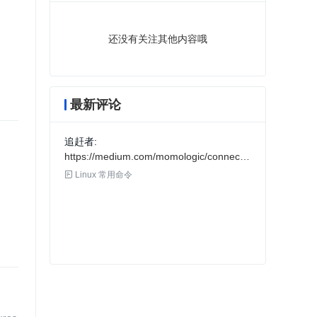
还没有关注其他内容哦
最新评论
追赶者
https://medium.com/momologic/connecting-
to-redis-via-ssh-tunneling-f41c3d2ee988

Linux 常用命令