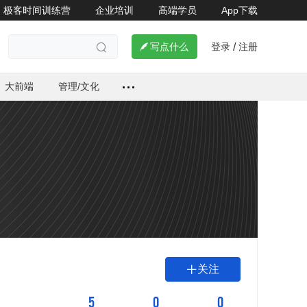
极客时间训练营
企业培训
高端学员
App下载
登录
注册

写点什么
/

大前端
管理/文化
关注

5
0
0