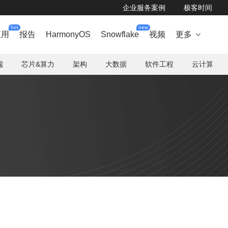
企业服务案例
极客时间
hot
new
应用
报告
HarmonyOS
Snowflake
视频
更多

端
芯片&算力
架构
大数据
软件工程
云计算