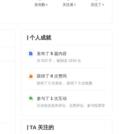
发布数
关注者
关注了
个人成就
发布了
5
篇内容
共
920
字， 被阅读
1834
次
获得了
0
次赞同
获得了
0
次喜欢， 获得了
0
次收藏
参与了
1
次互动
互动包含发布评论、点赞评论、参与投票等
TA 关注的