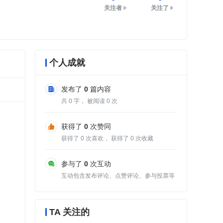
关注者
关注了
个人成就
发布了
0
篇内容
共
0
字， 被阅读
0
次
获得了
0
次赞同
获得了
0
次喜欢， 获得了
0
次收藏
参与了
0
次互动
互动包含发布评论、点赞评论、参与投票等
TA 关注的