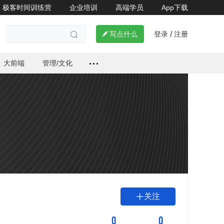
极客时间训练营
企业培训
高端学员
App下载
登录
注册

写点什么
/

大前端
管理/文化
关注

0
0