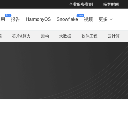
企业服务案例
极客时间
hot
new
应用
报告
HarmonyOS
Snowflake
视频
更多

端
芯片&算力
架构
大数据
软件工程
云计算