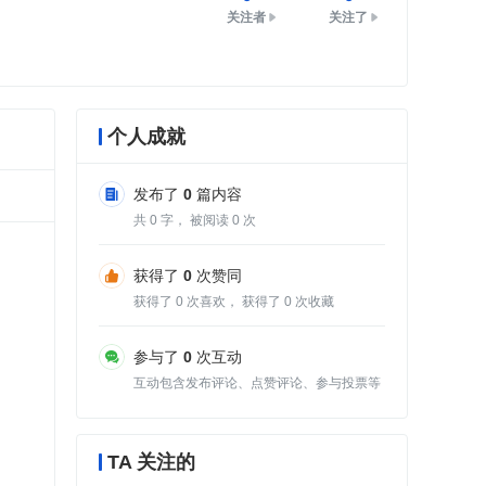
关注者
关注了
个人成就
发布了
0
篇内容
共
0
字， 被阅读
0
次
获得了
0
次赞同
获得了
0
次喜欢， 获得了
0
次收藏
参与了
0
次互动
互动包含发布评论、点赞评论、参与投票等
TA 关注的