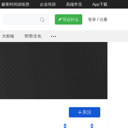
极客时间训练营
企业培训
高端学员
App下载
登录
注册

写点什么
/

大前端
管理/文化
关注

0
0