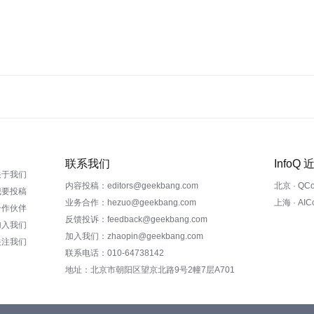
联系我们
InfoQ
关于我们
内容投稿：editors@geekbang.com
北京 · QC
我要投稿
业务合作：hezuo@geekbang.com
上海 · AI
合作伙伴
反馈投诉：feedback@geekbang.com
加入我们
加入我们：zhaopin@geekbang.com
关注我们
联系电话：010-64738142
地址：北京市朝阳区望京北路9号2幢7层A701