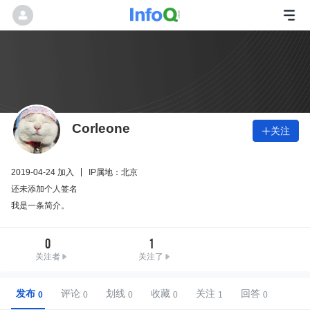
Corleone
关注

2019-04-24 加入
IP属地：北京
还未添加个人签名
我是一条简介。
0
1
关注者
关注了
发布
评论
划线
收藏
关注
回答